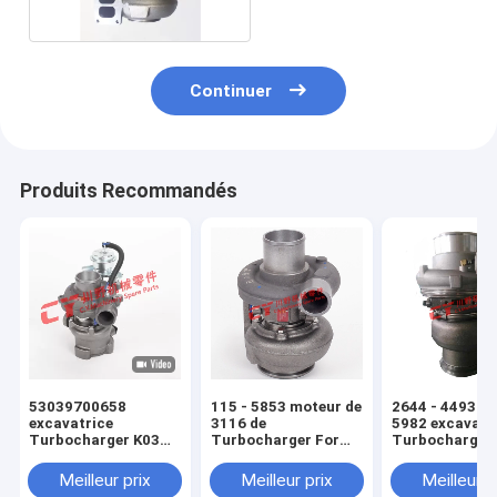
Continuer
Produits Recommandés
53039700658
115 - 5853 moteur de
2644 - 4493 22
excavatrice
3116 de
5982 excavatr
Turbocharger K03
Turbocharger For
Turbocharger
pour DX120-9,
d'excavatrice pour
GT4702S
moteur turbo,
E325B 322B 120H
GTA4702BS pour
Meilleur prix
Meilleur prix
Meilleur p
moteur diesel turbo,
135H
E390