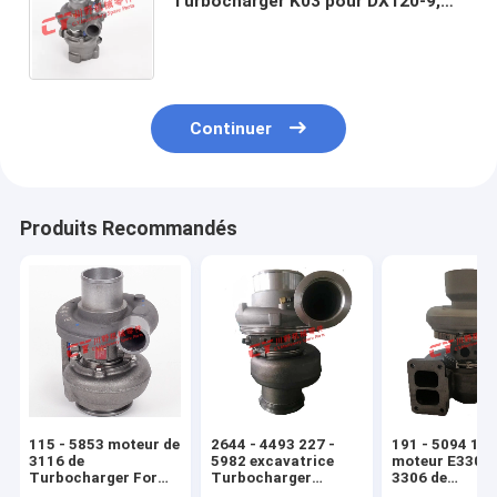
Turbocharger K03 pour DX120-9,
moteur turbo, moteur diesel turbo,
surchauffeur et turbocompresseur
Continuer
Produits Recommandés
115 - 5853 moteur de
2644 - 4493 227 -
191 - 5094 19
3116 de
5982 excavatrice
moteur E330C 
Turbocharger For
Turbocharger
3306 de
d'excavatrice pour
GT4702S
Turbocharger 