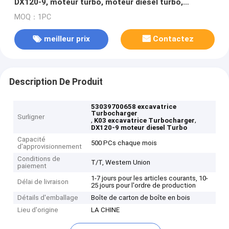
DX120-9, moteur turbo, moteur diesel turbo,
surchauffeur et turbocompresseur
MOQ：1PC
meilleur prix
Contactez
Description De Produit
53039700658 excavatrice
Turbocharger
Surligner
,
,
K03 excavatrice Turbocharger
DX120-9 moteur diesel Turbo
Capacité
500 PCs chaque mois
d'approvisionnement
Conditions de
T/T, Western Union
paiement
1-7 jours pour les articles courants, 10-
Délai de livraison
25 jours pour l'ordre de production
Détails d'emballage
Boîte de carton de boîte en bois
Lieu d'origine
LA CHINE