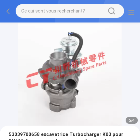
2
/
4
53039700658 excavatrice Turbocharger K03 pour