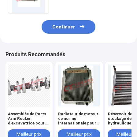
l'excavatrice J05
Continuer
Produits Recommandés
Assemblée de Parts
Radiateur de moteur
Réservoir de
Arm Rocker
de norme
stockage de pé
d'excavatrice pour
internationale pour
hydraulique de
4HK1
EX120-2
moteur de nor
internationale
Meilleur prix
Meilleur prix
Meilleur p
SK120