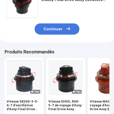
de boîte de vitesse de moteur du
voyage ZAX240-3
Continuer
Produits Recommandés
Vitesse SK200-3-5-
Vitesse DH55, R60-
Vitesse MAG26
6-7 d'oscillation
5-7 de voyage d'Assy
voyage d'Assy 
d'Assy Final Drive
Final Drive Assy
Drive Assy Exc
Assy Excavator de
Excavator de boîte
de boîte de vit