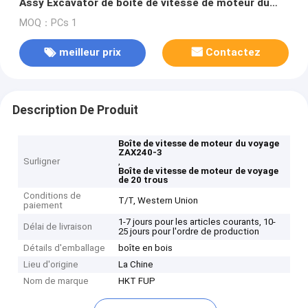
Assy Excavator de boîte de vitesse de moteur du
voyage ZAX240-3
MOQ：PCs 1
meilleur prix
Contactez
Description De Produit
Boîte de vitesse de moteur du voyage
ZAX240-3
Surligner
,
Boîte de vitesse de moteur de voyage
de 20 trous
Conditions de
T/T, Western Union
paiement
1-7 jours pour les articles courants, 10-
Délai de livraison
25 jours pour l'ordre de production
Détails d'emballage
boîte en bois
Lieu d'origine
La Chine
Nom de marque
HKT FUP