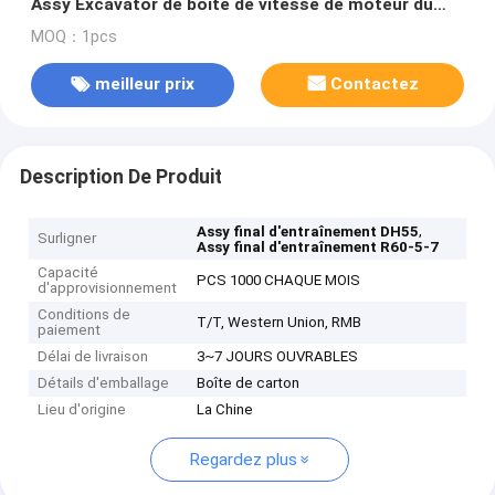
Assy Excavator de boîte de vitesse de moteur du
voyage TM07
MOQ：1pcs
meilleur prix
Contactez
Description De Produit
,
Assy final d'entraînement DH55
Surligner
Assy final d'entraînement R60-5-7
Capacité
PCS 1000 CHAQUE MOIS
d'approvisionnement
Conditions de
T/T, Western Union, RMB
paiement
Délai de livraison
3~7 JOURS OUVRABLES
Détails d'emballage
Boîte de carton
Lieu d'origine
La Chine
Regardez plus