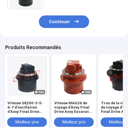
Continuer
Produits Recommandés
Vitesse SK200-3-5-
Vitesse MAG26 de
Trou de la vite
6-7 d'oscillation
voyage d'Assy Final
de voyage d'As
d'Assy Final Drive
Drive Assy Excavator
Final Drive Ass
Assy Excavator de
de boîte de vitesse de
Excavator de b
boîte de vitesse de
moteur du voyage
de vitesse de 
Meilleur prix
Meilleur prix
Meilleur p
moteur du voyage
YC35 pour
du voyage ZAX