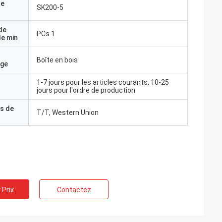
de
SK200-5
de
PCs 1
e min
Boîte en bois
age
1-7 jours pour les articles courants, 10-25
jours pour l'ordre de production
s de
T/T, Western Union
 Prix
Contactez