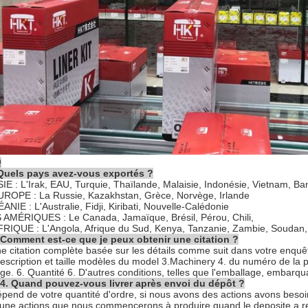
Q
Quels pays avez-vous exportés ?
SIE : L'Irak, EAU, Turquie, Thaïlande, Malaisie, Indonésie, Vietnam, B
UROPE : La Russie, Kazakhstan, Grèce, Norvège, Irlande
ANIE : L'Australie, Fidji, Kiribati, Nouvelle-Calédonie
 AMÉRIQUES : Le Canada, Jamaïque, Brésil, Pérou, Chili,
FRIQUE : L'Angola, Afrique du Sud, Kenya, Tanzanie, Zambie, Soudan, 
 Comment est-ce que je peux obtenir une citation ?
ne citation complète basée sur les détails comme suit dans votre enquêt
description et taille modèles du model 3.Machinery 4. du numéro de la 
ge. 6. Quantité 6. D'autres conditions, telles que l'emballage, embarquan
 4. Quand pouvez-vous livrer après envoi du dépôt ?
dépend de votre quantité d'ordre, si nous avons des actions avons besoi
une actions que nous commencerons à produire quand le deposite a reç