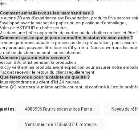
cles.
 Comment emballez-vous les marchandises ?
s avons 20 ans d'expérience sur l'exportation, produits finis serons s
 Enveloppé avec le sachet de papier ou en plastique d'emballage ;
 Boîte de HKT/FUP ou boîte neutre ;
 Mis dans une boîte appropriée de carton ou des boîtes en bois et être 
 Comment est-ce que je peux connaître le statut de mon ordre ?
s vous garderons udpate le processus de la préparation, pour assurer
ivery.products pouvons être fournis s'il y a lieu. Nous enverrons les ma
nformation de cheminement immédiatement
 Comment garantir votre service ?
pection d'A. Strict pendant la production
Strictly vérifient les produits avant expédition pour assurer notre embal
Track et recevoir le retour du client régulièrement
 Que ferez-vous pour la plainte de qualité ?
Nous répondrons au client d'ici 24 heures.
Notre QC retestera le même article courant, si confirmé lui est le prob
quettes:
4983996 l'autre excavatrice Parts
Noyau de réfri
Ventilateur de 1136603710 moteurs