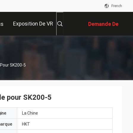
French
Exposition De VR
us
Demande De
Soumission
 Pour SK200-5
ale pour SK200-5
gine
La Chine
marque
HKT