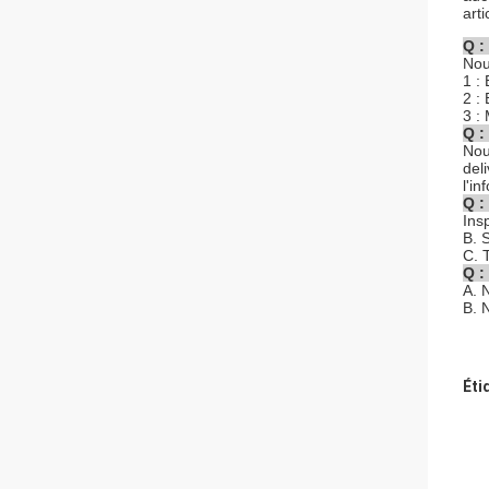
arti
Q :
Nou
1 :
2 :
3 :
Q :
Nou
del
l'i
Q :
Ins
B. 
C. 
Q :
A. 
B. 
Éti