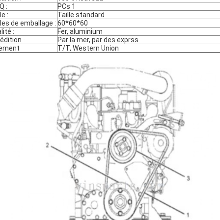
 :
PCs 1
le :
Taille standard
lles de emballage :
60*60*60
lité :
Fer, aluminium
édition
:
Par la mer, par des exprss
iement
T/T, Western Union