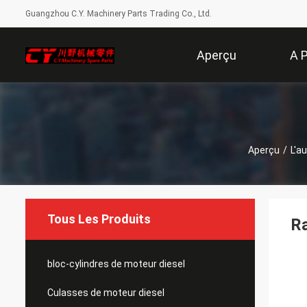
Guangzhou C.Y. Machinery Parts Trading Co., Ltd.
Aperçu
A 
Aperçu
/
L'a
Tous Les Produits
Ra
bloc-cylindres de moteur diesel
Culasses de moteur diesel