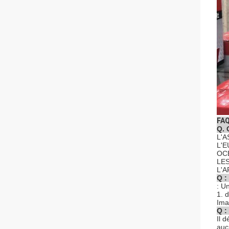
FA
Q. 
L'A
L'E
OCÉ
LES
L'A
Q :
: U
1. 
Ima
Q :
Il 
auc