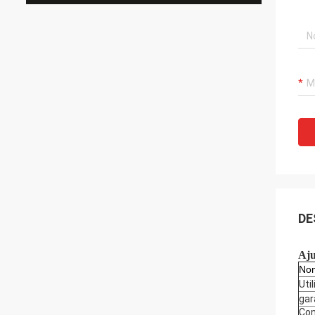
DE
Aju
Nom
Uti
gar
Con