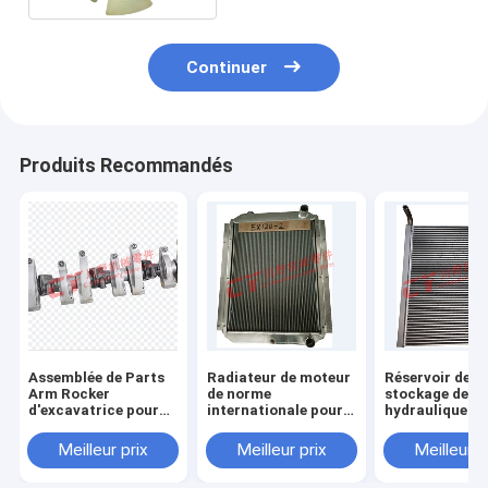
Continuer
Produits Recommandés
Assemblée de Parts
Radiateur de moteur
Réservoir de
Arm Rocker
de norme
stockage de pé
d'excavatrice pour
internationale pour
hydraulique de
4HK1
EX120-2
moteur de nor
internationale
Meilleur prix
Meilleur prix
Meilleur p
SK120