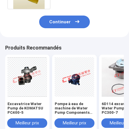
Continuer
Produits Recommandés
Excavatrice Water
Pompe à eau de
6D114 excavat
Pump de KOMATSU
machine de Water
Water Pump F
PC400-5
Pump Components
PC300-7
d'excavatrice de
R200-5 6BT5.9 pour
Meilleur prix
Meilleur prix
Meilleur p
Hyundai