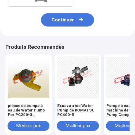
Continuer
Produits Recommandés
pièces de pompe à
Excavatrice Water
Pompe à eau d
eau de Water Pump
Pump de KOMATSU
machine de Wa
For PC200-3
PC400-5
Pump Compon
KOMATSU de
d'excavatrice 
l'excavatrice 6D105
R200-5 6BT5.9
Meilleur prix
Meilleur prix
Meilleur p
Hyundai