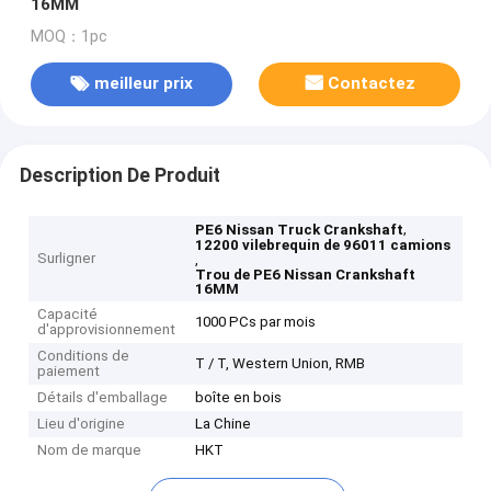
16MM
MOQ：1pc
meilleur prix
Contactez
Description De Produit
,
PE6 Nissan Truck Crankshaft
12200 vilebrequin de 96011 camions
Surligner
,
Trou de PE6 Nissan Crankshaft
16MM
Capacité
1000 PCs par mois
d'approvisionnement
Conditions de
T / T, Western Union, RMB
paiement
Détails d'emballage
boîte en bois
Lieu d'origine
La Chine
Nom de marque
HKT