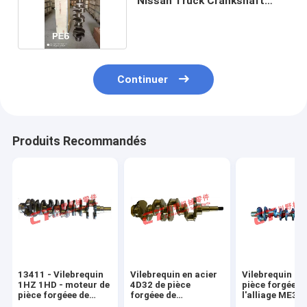
Nissan Truck Crankshaft
16MM
Continuer
Produits Recommandés
13411 - Vilebrequin
Vilebrequin en acier
Vilebrequin 6D
1HZ 1HD - moteur de
4D32 de pièce
pièce forgéee 
pièce forgéee de
forgéee de
l'alliage ME30
17012 alliages de T
ME017152
pour le moteur