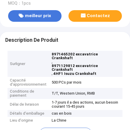
MOQ：1pcs
meilleur prix
Contactez
Description De Produit
8971465202 excavatrice
Crankshaft
,
Surligner
8971129812 excavatrice
Crankshaft
,
4HF1 Isuzu Crankshaft
Capacité
500 PCs par mois
d'approvisionnement
Conditions de
T/T, Western Union, RMB
paiement
1-7 jours il a des actions, aucun besoin
Délai de livraison
courant 15-45 jours
Détails d'emballage
cas en bois
Lieu d'origine
La Chine