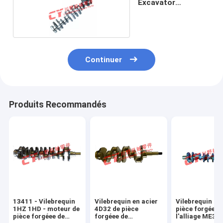
Excavator
Crankshaft
Continuer
Produits Recommandés
13411 - Vilebrequin
Vilebrequin en acier
Vilebrequin 6D
1HZ 1HD - moteur de
4D32 de pièce
pièce forgéee 
pièce forgéee de
forgéee de
l'alliage ME30