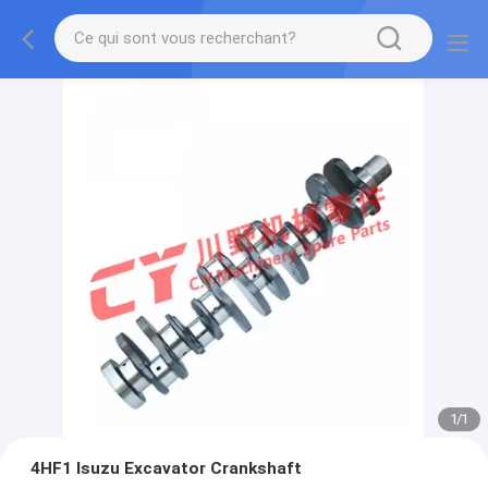
1
/
1
4HF1 Isuzu Excavator Crankshaft