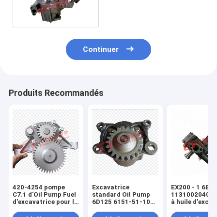
de Presure
Continuer
Produits Recommandés
420-4254 pompe
Excavatrice
EX200 - 1 6BD
C7.1 d'Oil Pump Fuel
standard Oil Pump
1131002040 
d'excavatrice pour le
6D125 6151-51-1005
à huile d'excav
camion
de couleur
6BD1T 113110