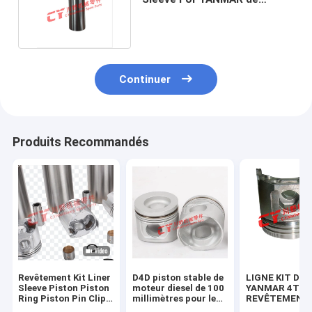
cylindre du moteur 4TNV98
Continuer
Produits Recommandés
Revêtement Kit Liner
D4D piston stable de
LIGNE KIT DE
Sleeve Piston Piston
moteur diesel de 100
YANMAR 4TNV
Ring Piston Pin Clip
millimètres pour le
REVÊTEMENT
For Yanmar de
kit de révision de
DOUILLE DE