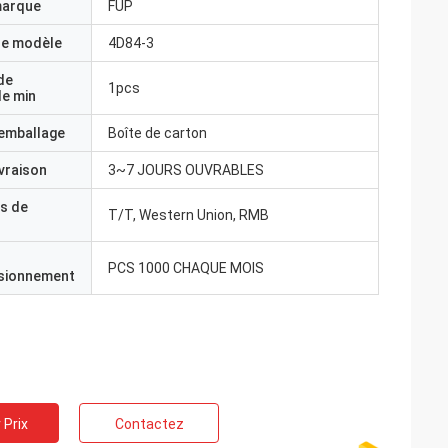
marque
FUP
e modèle
4D84-3
de
1pcs
e min
'emballage
Boîte de carton
ivraison
3~7 JOURS OUVRABLES
s de
T/T, Western Union, RMB
PCS 1000 CHAQUE MOIS
isionnement
 Prix
Contactez