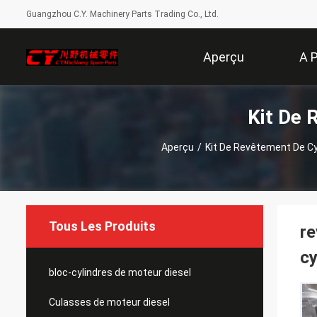
Guangzhou C.Y. Machinery Parts Trading Co., Ltd.
Aperçu
A 
Kit De 
Aperçu
/
Kit De Revêtement De Cy
Tous Les Produits
re
cy
bloc-cylindres de moteur diesel
Culasses de moteur diesel