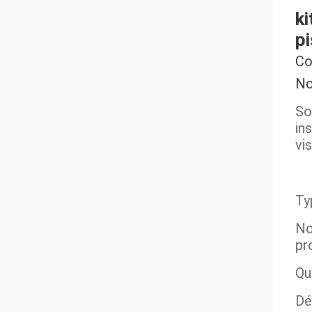
ki
pi
Co
No
So
in
vis
Ty
No
pro
Qua
Dé