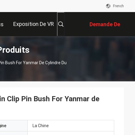
French
Exposition De VR
us
Demande De
Produits
Soumission
Pin Bush For Yanmar De Cylindre Du
in Clip Pin Bush For Yanmar de
gine
La Chine