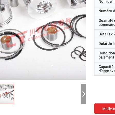
Nom de 
Numéro d
Quantité 
command
Détails d
Délai de l
Condition
paiement
Capacité
d'approv
Meilleur