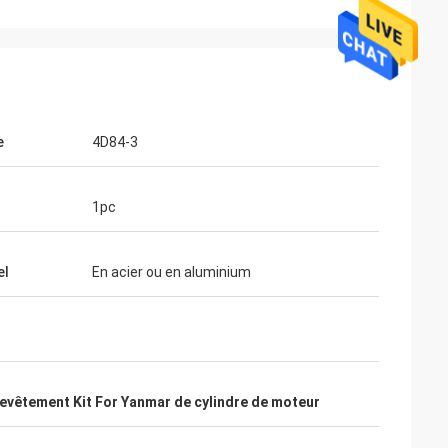
e
4D84-3
1pc
el
En acier ou en aluminium
evêtement Kit For Yanmar de cylindre de moteur