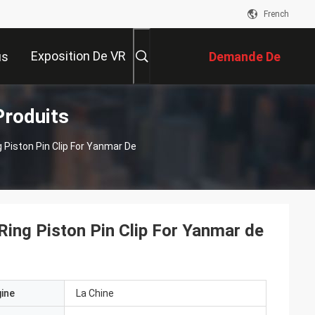
French
Exposition De VR
us
Demande De
Produits
Soumission
 Piston Pin Clip For Yanmar De
Ring Piston Pin Clip For Yanmar de
gine
La Chine