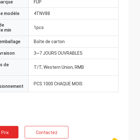
marque
FUP
e modèle
4TNV88
de
1pcs
e min
'emballage
Boîte de carton
ivraison
3~7 JOURS OUVRABLES
s de
T/T, Western Union, RMB
PCS 1000 CHAQUE MOIS
isionnement
 Prix
Contactez