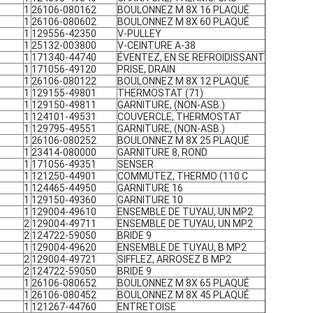
1
26106-080162
BOULONNEZ M 8X 16 PLAQUÉ
1
26106-080602
BOULONNEZ M 8X 60 PLAQUÉ
1
129556-42350
V-PULLEY
1
25132-003800
V-CEINTURE A-38
1
171340-44740
ÉVENTEZ, EN SE REFROIDISSANT
1
171056-49120
PRISE, DRAIN
1
26106-080122
BOULONNEZ M 8X 12 PLAQUÉ
1
129155-49801
THERMOSTAT (71)
1
129150-49811
GARNITURE, (NON-ASB.)
1
124101-49531
COUVERCLE, THERMOSTAT
1
129795-49551
GARNITURE, (NON-ASB.)
1
26106-080252
BOULONNEZ M 8X 25 PLAQUÉ
1
23414-080000
GARNITURE 8, ROND
1
171056-49351
SENSER
1
121250-44901
COMMUTEZ, THERMO (110 C
1
124465-44950
GARNITURE 16
1
129150-49360
GARNITURE 10
1
129004-49610
ENSEMBLE DE TUYAU, UN MP2
2
129004-49711
ENSEMBLE DE TUYAU, UN MP2
2
124722-59050
BRIDE 9
1
129004-49620
ENSEMBLE DE TUYAU, B MP2
2
129004-49721
SIFFLEZ, ARROSEZ B MP2
2
124722-59050
BRIDE 9
1
26106-080652
BOULONNEZ M 8X 65 PLAQUÉ
1
26106-080452
BOULONNEZ M 8X 45 PLAQUÉ
1
121267-44760
ENTRETOISE