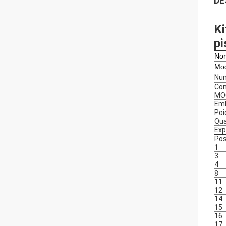
DE
Ki
pi
Nom
Mod
Num
Con
MOQ
Emb
Poi
Qua
Exp
Pos
1
3
4
8
11
12
14
15
16
17