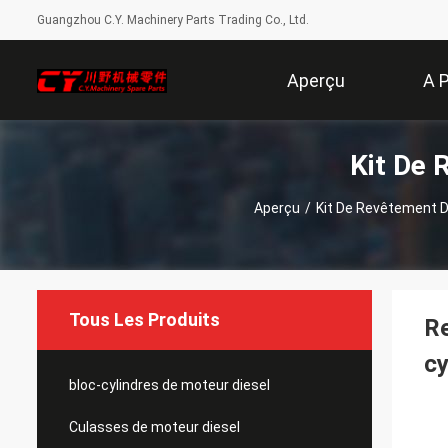
Guangzhou C.Y. Machinery Parts Trading Co., Ltd.
Aperçu
A 
Kit De 
Aperçu
/
Kit De Revêtement D
Tous Les Produits
Re
c
bloc-cylindres de moteur diesel
Culasses de moteur diesel