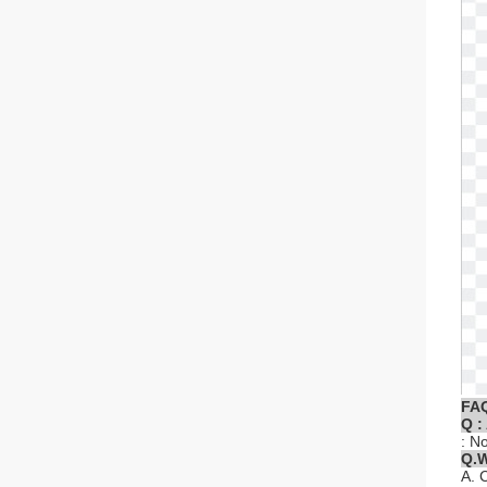
FA
Q :
: N
Q.W
A. 