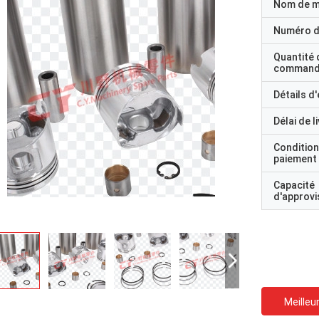
Nom de 
Numéro d
Quantité 
command
Détails d
Délai de l
Condition
paiement
Capacité
d'approv
Meilleur