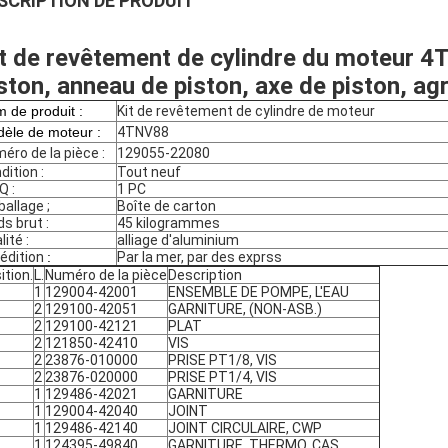
SCRIPTION DE PRODUIT
t de revêtement de cylindre du moteur 4
ston, anneau de piston, axe de piston, a
 de produit :
Kit de revêtement de cylindre de moteur
èle de moteur :
4TNV88
éro de la pièce :
129055-22080
dition :
Tout neuf
 :
1 PC
allage ;
Boîte de carton
ds brut :
45 kilogrammes
lité :
alliage d'aluminium
édition
:
Par la mer, par des exprss
ition.
L.
Numéro de la pièce
Description
1
129004-42001
ENSEMBLE DE POMPE, L'EAU
2
129100-42051
GARNITURE, (NON-ASB.)
2
129100-42121
PLAT
2
121850-42410
VIS
2
23876-010000
PRISE PT1/8, VIS
2
23876-020000
PRISE PT1/4, VIS
1
129486-42021
GARNITURE
1
129004-42040
JOINT
1
129486-42140
JOINT CIRCULAIRE, CWP
1
124395-49840
GARNITURE, THERMO. CAS