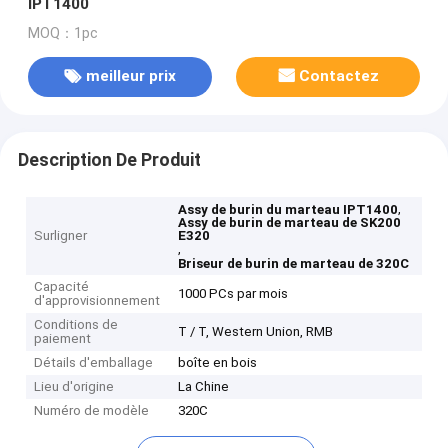
IPT1400
MOQ：1pc
meilleur prix
Contactez
Description De Produit
,
Assy de burin du marteau IPT1400
Assy de burin de marteau de SK200
Surligner
E320
,
Briseur de burin de marteau de 320C
Capacité
1000 PCs par mois
d'approvisionnement
Conditions de
T / T, Western Union, RMB
paiement
Détails d'emballage
boîte en bois
Lieu d'origine
La Chine
Numéro de modèle
320C