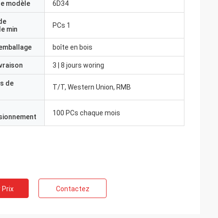
e modèle
6D34
de
PCs 1
e min
'emballage
boîte en bois
ivraison
3 | 8 jours woring
s de
T/T, Western Union, RMB
100 PCs chaque mois
isionnement
 Prix
Contactez