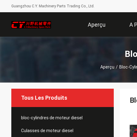
Guangzhou C.Y. Machinery Parts Trading Co., Ltd.
Aperçu
A 
Blo
Aperçu
/
Bloc-Cyl
Tous Les Produits
Bl
bloc-cylindres de moteur diesel
Culasses de moteur diesel