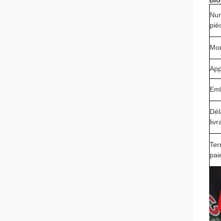
Blo
Num
piè
Mo
App
Emb
Dél
liv
Ter
pai