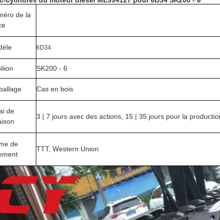
c-cylindres du moteur diesel ME994127 pour 6D34 SK200 - 6
éro de la
Bloc de ME994127INE moulant 4HK1
ce
dèle
6D34
liion
SK200 - 6
allage
Cas en bois
ai de
3 | 7 jours avec des actions, 15 | 35 jours pour la productio
raison
me de
TTT, Western Union
ement