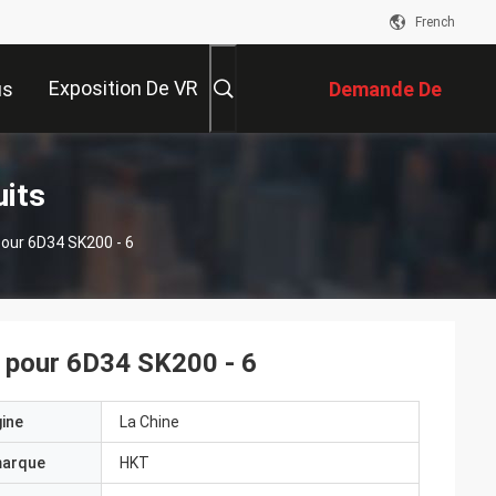
French
Exposition De VR
us
Demande De
Soumission
uits
our 6D34 SK200 - 6
 pour 6D34 SK200 - 6
gine
La Chine
marque
HKT